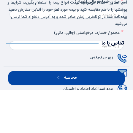
میزان خسارت مالی (تومان)
آسیا صدور 26564 می‌توانید قیمت انواع بیمه را استعلام بگیرید، شرایط و
پوششها را با هم مقایسه کنید و بیمه مورد نظر خود را آنلاین سفارش دهید.
بیمه‌نامه شما در کوتاه‌ترین زمان صادر شده و به آدرس دلخواه شما ارسال
می‌شود.
مجموع خسارت درخواستی (جانی، مالی)
تماس با ما
02182803151
محاسبه
بیمه آسیا نماد اعتماد و اطمینان
مجوز ها